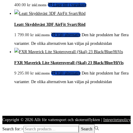
400.00
kr
Lägg till i varukorg
inkl.moms
Leatt Skyddsväst 3DF AirFit Svart/Röd
1 799.00
kr
Välj alternativ
Den här produkten har flera
inkl.moms
varianter. De olika alternativen kan väljas på produktsidan
FXR Maverick Lite Skoteroverall (Skal) 23 Black/Blue/HiVis
9 295.00
kr
Välj alternativ
Den här produkten har flera
inkl.moms
varianter. De olika alternativen kan väljas på produktsidan
Copyright © 2026
Allt för vattensport och skoterutflykten
|
Integritetspolicy
Search for:>
Search