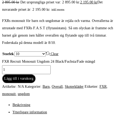
2 895.00
kr
Det ursprungliga priset var: 2 895.00 kr.
2 195.00
kr
Det
nuvarande priset är: 2 195.00 kr.
inkl.moms
FXRs monosuit för barn och ungdomar är rejäla och varma. Overallerna är
utrustade med FXRs F.A.S.T (flytassistans). Så om olyckan är framme och
barnet går genom isen håller overallen sig flytande upp till två timmar.
Foderskala på denna modell är 8/10.
Storlek
Clear
FXR Recruit Monosuit Ungdom 24 Black/Fuchsia/Fade mängd
Lägg till i varukorg
Artikelnr:
N/A
Kategorier:
Barn
,
Overall
,
Skoterkläder
Etiketter:
FXR
,
monosuit
,
ungdom
Beskrivning
Ytterligare information