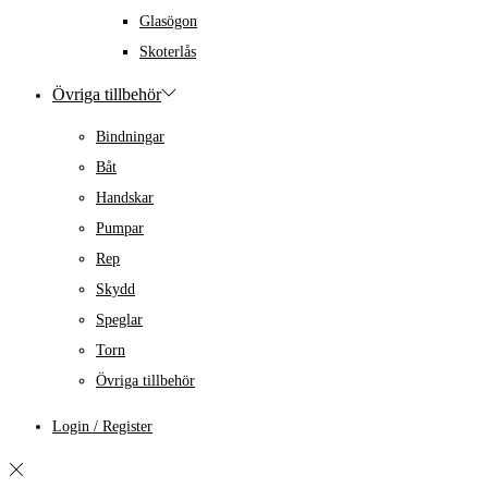
Glasögon
Skoterlås
Övriga tillbehör
Bindningar
Båt
Handskar
Pumpar
Rep
Skydd
Speglar
Torn
Övriga tillbehör
Login / Register