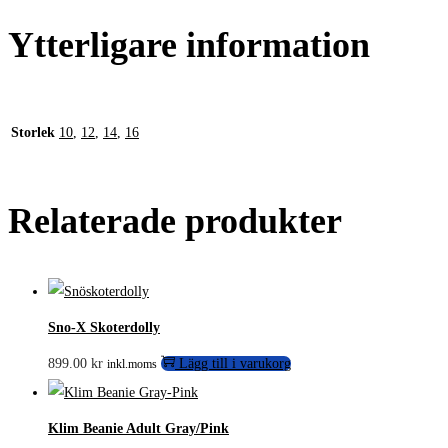
Ytterligare information
Storlek
10
,
12
,
14
,
16
Relaterade produkter
Sno-X Skoterdolly
899.00
kr
Lägg till i varukorg
inkl.moms
Klim Beanie Adult Gray/Pink