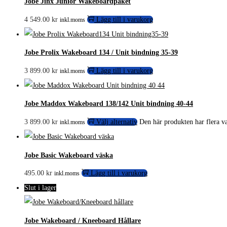
Jobe Jinx Junior Wakeboardpaket
4 549.00
kr
Lägg till i varukorg
inkl.moms
Jobe Prolix Wakeboard 134 / Unit bindning 35-39
3 899.00
kr
Lägg till i varukorg
inkl.moms
Jobe Maddox Wakeboard 138/142 Unit bindning 40-44
3 899.00
kr
Välj alternativ
Den här produkten har flera va
inkl.moms
Jobe Basic Wakeboard väska
495.00
kr
Lägg till i varukorg
inkl.moms
Slut i lager
Jobe Wakeboard / Kneeboard Hållare