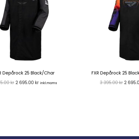
R Depårock 25 Black/Char
FXR Depårock 25 Blac
95.00
kr
2 695.00
kr
3 395.00
kr
2 695.
inkl.moms
Välj alternativ
Välj alte