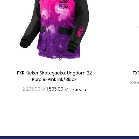
FXR Kicker Skoterjacka, Ungdom 22
FX
Purple-Pink Ink/Black
3 3
2 295.00
kr
1 595.00
kr
inkl.moms
Välj alternativ