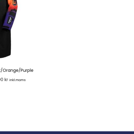
k/Orange/Purple
00
kr
inkl.moms
rnativ