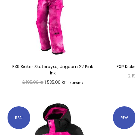
FXR Kicker Skoterbyxa, Ungdom 22 Pink
FXR Kick
Ink
2 1
2 195.00
kr
1 535.00
kr
inkl.moms
Välj alternativ
REA!
REA!