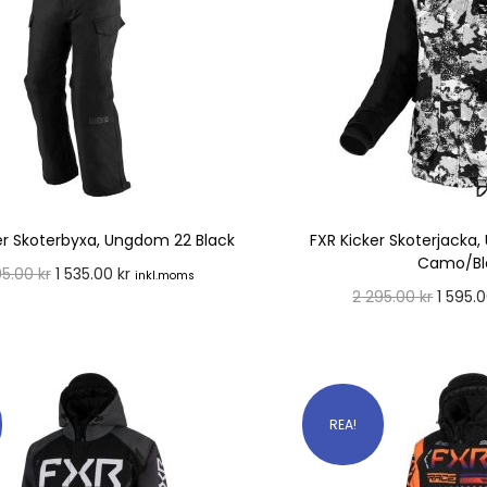
er Skoterbyxa, Ungdom 22 Black
FXR Kicker Skoterjacka
Camo/Bl
95.00
kr
1 535.00
kr
inkl.moms
2 295.00
kr
1 595.
Välj alternativ
Välj alte
REA!