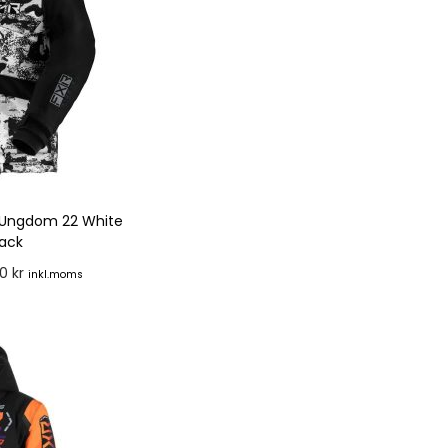
, Ungdom 22 White
ack
00
kr
inkl.moms
rnativ