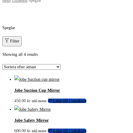
Hem
/
Tillbehör
/
Speglar
Speglar
Filter
Showing all 4 results
Jobe Suction Cup Mirror
450.00
kr
Lägg till i varukorg
inkl.moms
Jobe Safety Mirror
600.00
kr
Lägg till i varukorg
inkl.moms