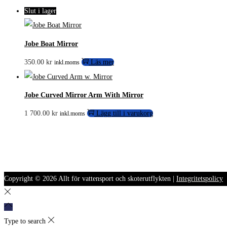
Slut i lager
Jobe Boat Mirror
350.00
kr
Läs mer
inkl.moms
Jobe Curved Mirror Arm With Mirror
1 700.00
kr
Lägg till i varukorg
inkl.moms
Copyright © 2026
Allt för vattensport och skoterutflykten
|
Integritetspolicy
Type to search