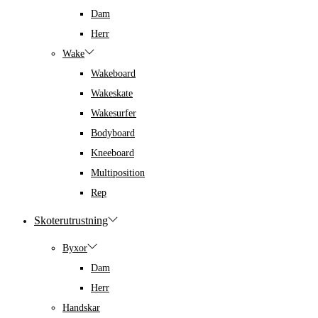
Dam
Herr
Wake
Wakeboard
Wakeskate
Wakesurfer
Bodyboard
Kneeboard
Multiposition
Rep
Skoterutrustning
Byxor
Dam
Herr
Handskar