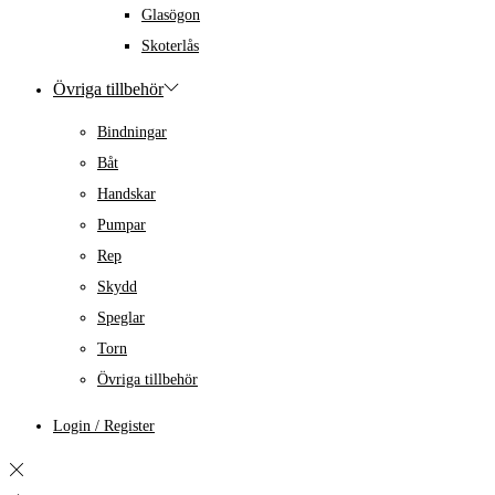
Glasögon
Skoterlås
Övriga tillbehör
Bindningar
Båt
Handskar
Pumpar
Rep
Skydd
Speglar
Torn
Övriga tillbehör
Login / Register