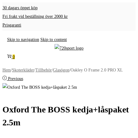
30 dagars öppet köp
Fri frakt vid beställning över 2000 kr
Prisgaranti
Skip to navigation
Skip to content
0
Hem
/
Skoterkläder
/
Tillbehör
/
Glasögon
/
Oakley O Frame 2.0 PRO XL
Previous
Oxford The BOSS kedja+låspaket
2.5m