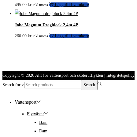
495.00
kr
Lägg till i varukorg
inkl.moms
Jobe Magnum Dragblock 2,4m 4P
260.00
kr
Lägg till i varukorg
inkl.moms
Copyright © 2026
Allt för vattensport och skoterutflykten
|
Integritetspolicy
Search for:>
Search
Vattensport
Flytvästar
Barn
Dam