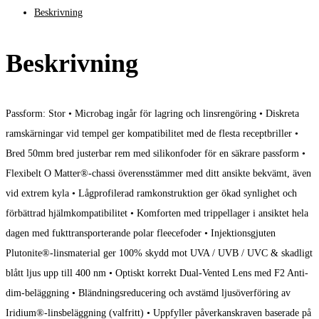
Beskrivning
Beskrivning
Passform: Stor • Microbag ingår för lagring och linsrengöring • Diskreta
ramskärningar vid tempel ger kompatibilitet med de flesta receptbriller •
Bred 50mm bred justerbar rem med silikonfoder för en säkrare passform •
Flexibelt O Matter®-chassi överensstämmer med ditt ansikte bekvämt, även
vid extrem kyla • Lågprofilerad ramkonstruktion ger ökad synlighet och
förbättrad hjälmkompatibilitet • Komforten med trippellager i ansiktet hela
dagen med fukttransporterande polar fleecefoder • Injektionsgjuten
Plutonite®-linsmaterial ger 100% skydd mot UVA / UVB / UVC & skadligt
blått ljus upp till 400 nm • Optiskt korrekt Dual-Vented Lens med F2 Anti-
dim-beläggning • Bländningsreducering och avstämd ljusöverföring av
Iridium®-linsbeläggning (valfritt) • Uppfyller påverkanskraven baserade på