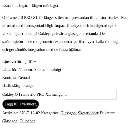
Extra lins ingår, i färgen mörk grå.
O Frame 2.0 PRO XL förlänger stilen och prestandan till en stor storlek.
Nu
utrustad med formsprutad High-Impact-linsskydd och korrigerad optik,
vilket höjer ribban på Oakleys prisvärda glasögonprestanda.
Den
strömlinjeformade ramgeometri expanderar perifera vyer i alla riktningar
och ger sömlös integration med de flesta hjälmar.
Ljusöverföring: 61%
Lätta förhållanden: Snö och molnigt
Kontrast: Neutral
Baslinsfärg: orange
Oakley O Frame 2.0 PRO XL mängd
Lägg till i varukorg
Artikelnr:
670-7112-02
Kategorier:
Glasögon
,
Skoterkläder
Etiketter:
Glasögon
,
Tillbehör