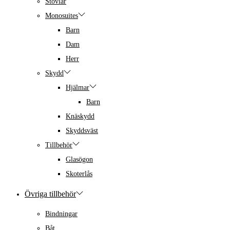
Stövlar
Monosuites
Barn
Dam
Herr
Skydd
Hjälmar
Barn
Knäskydd
Skyddsväst
Tillbehör
Glasögon
Skoterlås
Övriga tillbehör
Bindningar
Båt