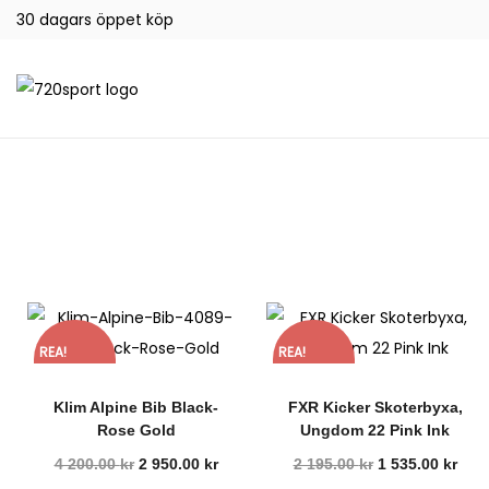
30 dagars öppet köp
REA!
REA!
Klim Alpine Bib Black-
FXR Kicker Skoterbyxa,
Rose Gold
Ungdom 22 Pink Ink
4 200.00
kr
2 950.00
kr
2 195.00
kr
1 535.00
kr