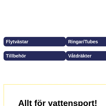
inkl.moms
inkl.moms
Välj alternativ
Välj alternativ
Flytvästar
Ringar/Tubes
Tillbehör
Våtdräkter
Allt för vattensport!