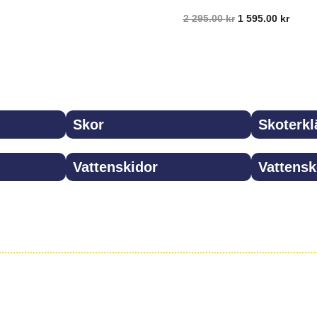
inkl.moms
2 295.00
kr
1 595.00
kr
Välj alternativ
inkl.moms
Välj alternativ
Skor
Skoterkl
Vattenskidor
Vattensk