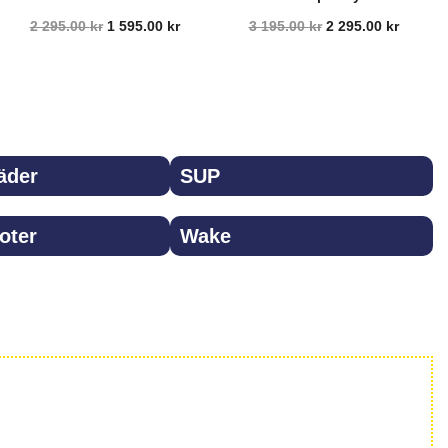
2 295.00
kr
1 595.00
kr
3 195.00
kr
2 295.00
kr
inkl.moms
inkl.moms
Välj alternativ
Välj alternativ
äder
SUP
oter
Wake