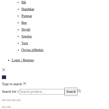
Båt
Handskar
Pumpar
Rep
Skydd
Speglar
Torn
Övriga tillbehör
Login / Register
Type to search
Search for:>
Search