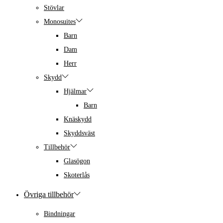
Stövlar
Monosuites
Barn
Dam
Herr
Skydd
Hjälmar
Barn
Knäskydd
Skyddsväst
Tillbehör
Glasögon
Skoterlås
Övriga tillbehör
Bindningar