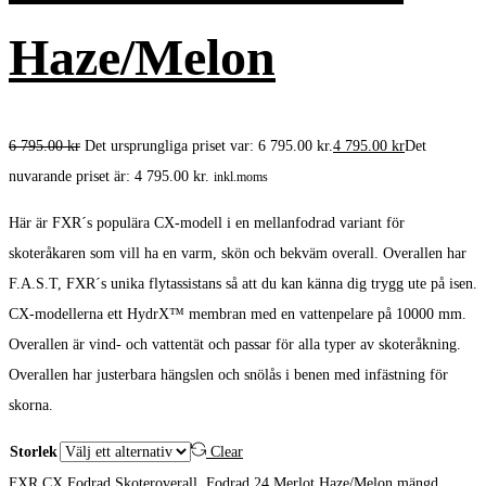
Haze/Melon
6 795.00
kr
Det ursprungliga priset var: 6 795.00 kr.
4 795.00
kr
Det
nuvarande priset är: 4 795.00 kr.
inkl.moms
Här är FXR´s populära CX-modell i en mellanfodrad variant för
skoteråkaren som vill ha en varm, skön och bekväm overall. Overallen har
F.A.S.T, FXR´s unika flytassistans så att du kan känna dig trygg ute på isen.
CX-modellerna ett HydrX™ membran med en vattenpelare på 10000 mm.
Overallen är vind- och vattentät och passar för alla typer av skoteråkning.
Overallen har justerbara hängslen och snölås i benen med infästning för
skorna.
Storlek
Clear
FXR CX Fodrad Skoteroverall, Fodrad 24 Merlot Haze/Melon mängd