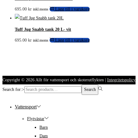
695.00
kr
Lägg till i varukorg
inkl.moms
Tuff Jug Snabb tank 20 L- vit
695.00
kr
Lägg till i varukorg
inkl.moms
Copyright © 2026
Allt för vattensport och skoterutflykten
|
Integritetspolicy
Search for:>
Search
Vattensport
Flytvästar
Barn
Dam