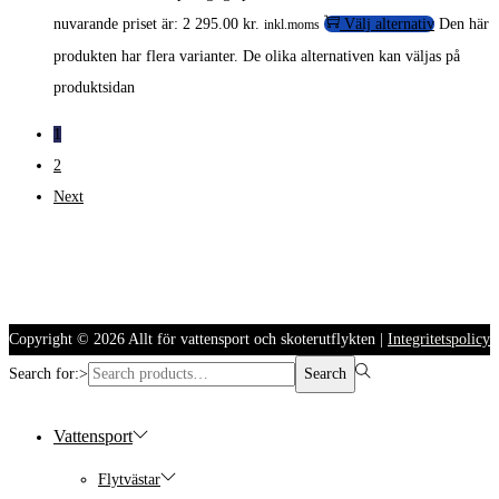
nuvarande priset är: 2 295.00 kr.
Välj alternativ
Den här
inkl.moms
produkten har flera varianter. De olika alternativen kan väljas på
produktsidan
1
2
Next
Copyright © 2026
Allt för vattensport och skoterutflykten
|
Integritetspolicy
Search for:>
Search
Vattensport
Flytvästar