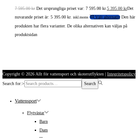
7 595.00
kr
Det ursprungliga priset var: 7 595.00 kr.
5 395.00
kr
Det
nuvarande priset är: 5 395.00 kr.
Välj alternativ
Den här
inkl.moms
produkten har flera varianter. De olika alternativen kan väljas på
produktsidan
Copyright © 2026
Allt för vattensport och skoterutflykten
|
Integritetspolicy
Search for:>
Search
Vattensport
Flytvästar
Barn
Dam