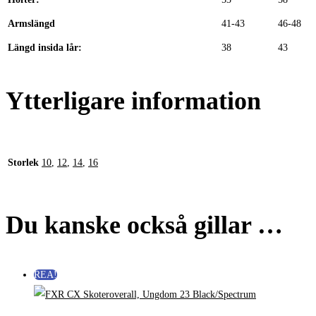
Armslängd
41-43
46-48
Längd insida lår:
38
43
Ytterligare information
Storlek
10
,
12
,
14
,
16
Du kanske också gillar …
REA!