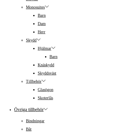
Monosuites
Barn
Dam
Herr
Skydd
Hjälmar
Barn
Knäskydd
Skyddsväst
Tillbehör
Glasögon
Skoterlås
Övriga tillbehör
Bindningar
Båt