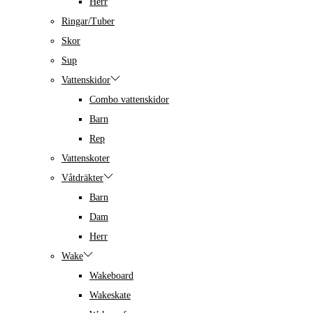
Herr
Ringar/Tuber
Skor
Sup
Vattenskidor
Combo vattenskidor
Barn
Rep
Vattenskoter
Våtdräkter
Barn
Dam
Herr
Wake
Wakeboard
Wakeskate