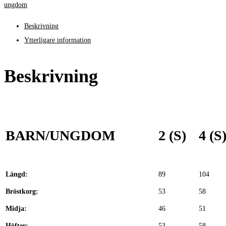
ungdom
Beskrivning
Ytterligare information
Beskrivning
BARN/UNGDOM
2 (S)
4 (S
Längd:
89
104
Bröstkorg:
53
58
Midja:
46
51
Höfter:
53
58