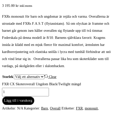
3 195.00
kr
inkl.moms
FXRs monosuit för barn och ungdomar är rejäla och varma. Overallerna är
utrustade med FXRs F.A.S.T (flytassistans). Så om olyckan är framme och
barnet går genom isen håller overallen sig flytande upp till två timmar.
Foderskala på denna modell är 8/10. Barnens självklara favorit. Kragens
insida är klädd med en mjuk fleece för maximal komfort, ärmsluten har
kardborrejustering och elastiska snölås i lycra med tumhål förhindrar att snö
och vind letar sig in. Overallerna passar lika bra som skoterkläder som till
vardags, på skolgården eller i slalombacken.
Storlek
Clear
FXR CX Skoteroverall Ungdom Black/Twilight mängd
Lägg till i varukorg
Artikelnr:
N/A
Kategorier:
Barn
,
Overall
Etiketter:
FXR
,
monosuit
,