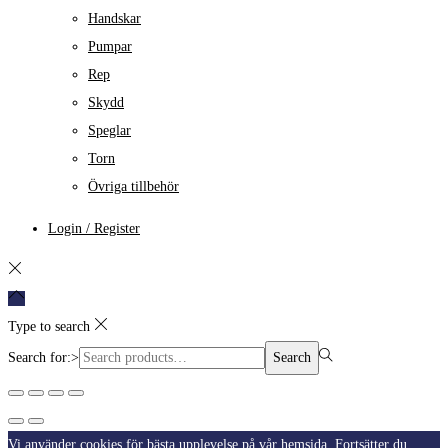
Handskar
Pumpar
Rep
Skydd
Speglar
Torn
Övriga tillbehör
Login / Register
Type to search
Search for:>
Search
Vi använder cookies för bästa upplevelse på vår hemsida. Fortsätter du