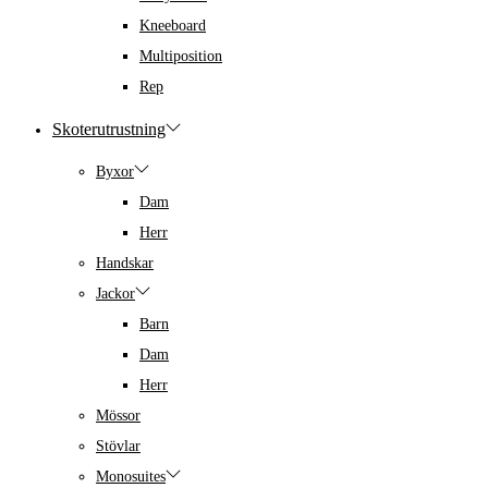
Kneeboard
Multiposition
Rep
Skoterutrustning
Byxor
Dam
Herr
Handskar
Jackor
Barn
Dam
Herr
Mössor
Stövlar
Monosuites