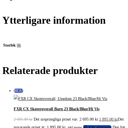
Ytterligare information
Storlek
06
Relaterade produkter
REA!
FXR CX Skoteroverall Barn 23 Black/Blue/Hi Vis
2 695.00
kr
Det ursprungliga priset var: 2 695.00 kr.
1 895.00
kr
Det
nuvarande priset är: 1 895.00 kr.
Välj alternativ
Den här
inkl.moms