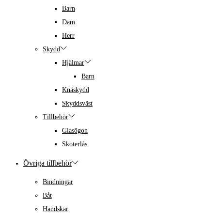
Barn
Dam
Herr
Skydd
Hjälmar
Barn
Knäskydd
Skyddsväst
Tillbehör
Glasögon
Skoterlås
Övriga tillbehör
Bindningar
Båt
Handskar