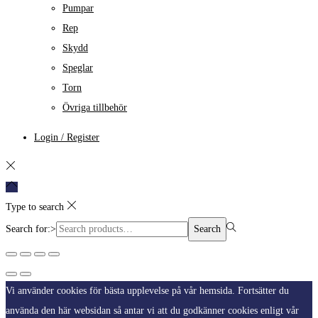
Pumpar
Rep
Skydd
Speglar
Torn
Övriga tillbehör
Login / Register
Type to search
Search for:>
Search
Vi använder cookies för bästa upplevelse på vår hemsida. Fortsätter du
använda den här websidan så antar vi att du godkänner cookies enligt vår