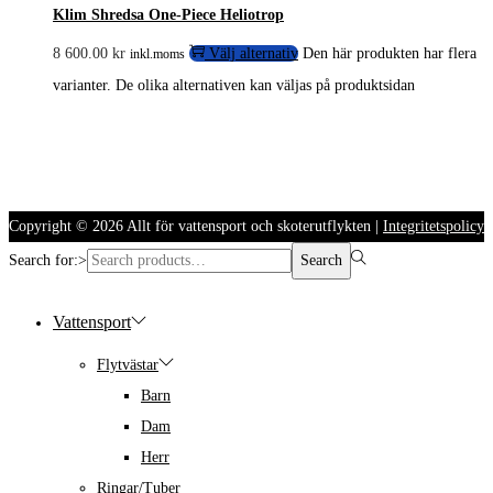
Klim Shredsa One-Piece Heliotrop
8 600.00
kr
Välj alternativ
Den här produkten har flera
inkl.moms
varianter. De olika alternativen kan väljas på produktsidan
Copyright © 2026
Allt för vattensport och skoterutflykten
|
Integritetspolicy
Search for:>
Search
Vattensport
Flytvästar
Barn
Dam
Herr
Ringar/Tuber