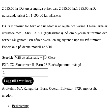
2 695.00
kr
Det ursprungliga priset var: 2 695.00 kr.
1 895.00
kr
Det
nuvarande priset är: 1 895.00 kr.
inkl.moms
FXRs monosuit för barn och ungdomar är rejäla och varma. Overallerna är
utrustade med FXRs F.A.S.T (flytassistans). Så om olyckan är framme och
barnet går genom isen håller overallen sig flytande upp till två timmar.
Foderskala på denna modell är 8/10.
Storlek
Clear
FXR CX Skoteroverall, Barn 23 Black/Spectrum mängd
Lägg till i varukorg
Artikelnr:
N/A
Kategorier:
Barn
,
Overall
Etiketter:
FXR
,
monosuit
,
ungdom
Beskrivning