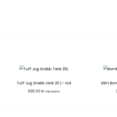
Tuff Jug Snabb tank 20 L- röd
Klim Bom
695.00
kr
inkl.moms
Lägg till i varukorg