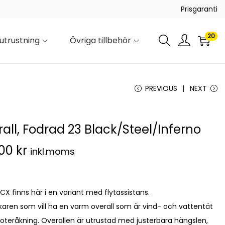
Prisgaranti
20
utrustning
Övriga tillbehör
PREVIOUS
NEXT
all, Fodrad 23 Black/Steel/Inferno
.00
kr
inkl.moms
X finns här i en variant med flytassistans.
åkaren som vill ha en varm overall som är vind- och vattentät
skoteråkning. Overallen är utrustad med justerbara hängslen,