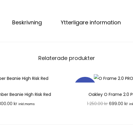
Beskrivning
Ytterligare information
Relaterade produkter
-44%
ber Beanie High Risk Red
Oakley O Frame 2.0 
300.00
kr
1 250.00
kr
699.00
kr
inkl.moms
in
Lägg till i varukorg
Lägg till i varuk