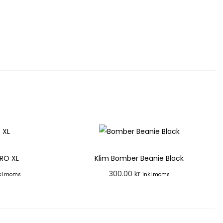
PRO XL
Klim Bomber Beanie Black
300.00
kr
kl.moms
inkl.moms
org
Lägg till i varukorg