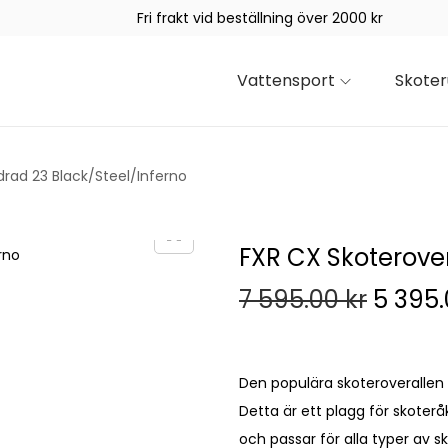
Fri frakt vid beställning över 2000 kr
Vattensport
Skoter
drad 23 Black/Steel/Inferno
FXR CX Skoterover
7 595.00
kr
5 395
Den populära skoteroverallen C
Detta är ett plagg för skoter
och passar för alla typer av 