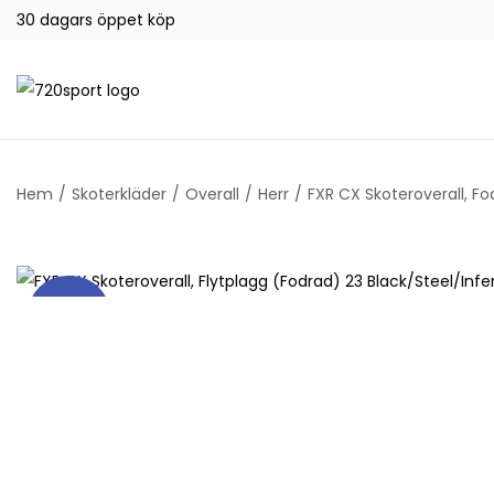
30 dagars öppet köp
Hem
/
Skoterkläder
/
Overall
/
Herr
/
FXR CX Skoteroverall, Fo
REA!