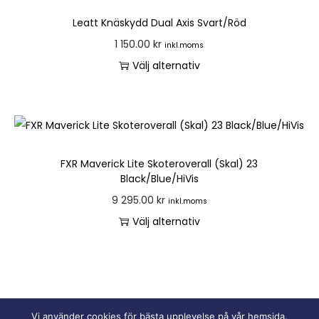
Leatt Knäskydd Dual Axis Svart/Röd
1 150.00
kr
inkl.moms
Välj alternativ
FXR Maverick Lite Skoteroverall (Skal) 23
Black/Blue/HiVis
9 295.00
kr
inkl.moms
Välj alternativ
Vi använder cookies för bästa upplevelse på vår hemsida.