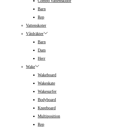
Combo vattenskidor
Barn
Rep
Vattenskoter
Våtdräkter
Barn
Dam
Herr
Wake
Wakeboard
Wakeskate
Wakesurfer
Bodyboard
Kneeboard
Multiposition
Rep