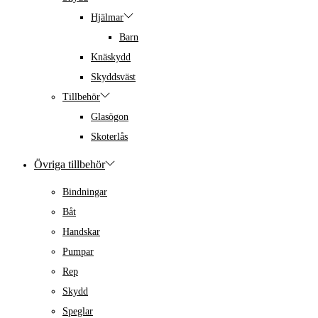
Hjälmar
Barn
Knäskydd
Skyddsväst
Tillbehör
Glasögon
Skoterlås
Övriga tillbehör
Bindningar
Båt
Handskar
Pumpar
Rep
Skydd
Speglar