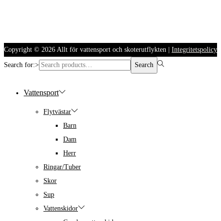
Copyright © 2026
Allt för vattensport och skoterutflykten
|
Integritetspolicy
Search for:>
Search
Vattensport
Flytvästar
Barn
Dam
Herr
Ringar/Tuber
Skor
Sup
Vattenskidor