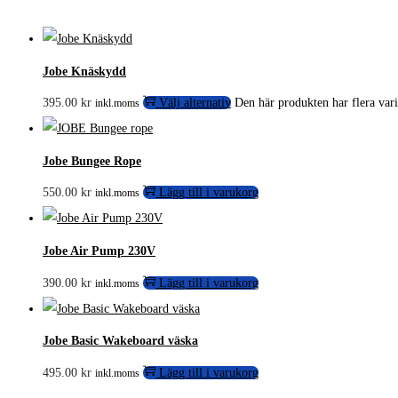
Jobe Knäskydd
395.00
kr
Välj alternativ
Den här produkten har flera vari
inkl.moms
Jobe Bungee Rope
550.00
kr
Lägg till i varukorg
inkl.moms
Jobe Air Pump 230V
390.00
kr
Lägg till i varukorg
inkl.moms
Jobe Basic Wakeboard väska
495.00
kr
Lägg till i varukorg
inkl.moms