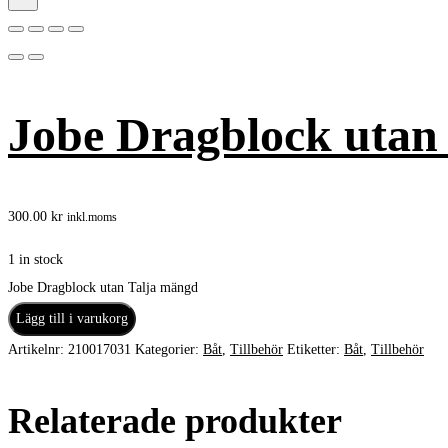
Jobe Dragblock utan 
300.00
kr
inkl.moms
1 in stock
Jobe Dragblock utan Talja mängd
Lägg till i varukorg
Artikelnr:
210017031
Kategorier:
Båt
,
Tillbehör
Etiketter:
Båt
,
Tillbehör
Relaterade produkter