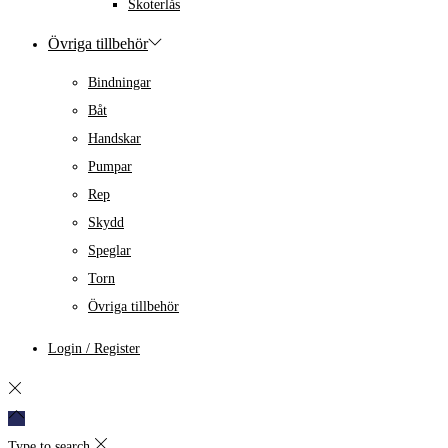
Skoterlås
Övriga tillbehör
Bindningar
Båt
Handskar
Pumpar
Rep
Skydd
Speglar
Torn
Övriga tillbehör
Login / Register
Type to search