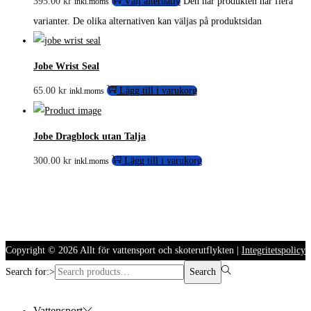
395.00
kr
Välj alternativ
Den här produkten har flera
inkl.moms
varianter. De olika alternativen kan väljas på produktsidan
Jobe Wrist Seal
65.00
kr
Lägg till i varukorg
inkl.moms
Jobe Dragblock utan Talja
300.00
kr
Lägg till i varukorg
inkl.moms
Copyright © 2026
Allt för vattensport och skoterutflykten
|
Integritetspolicy
Search for:>
Search
Vattensport