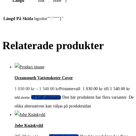
Längd
""link"":""none""}
Längd På Skida
bgcolor"":""""}"
Relaterade produkter
Oceansouth Vattenskoter Cover
1 030.00
kr
–
1 540.00
kr
Prisintervall: 1 030.00 kr till 1 540.00 kr
Välj alternativ
Den här produkten har flera varianter. De
inkl.moms
olika alternativen kan väljas på produktsidan
Jobe Knäskydd