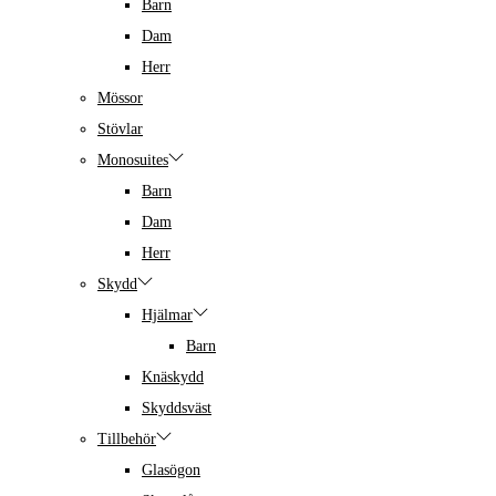
Barn
Dam
Herr
Mössor
Stövlar
Monosuites
Barn
Dam
Herr
Skydd
Hjälmar
Barn
Knäskydd
Skyddsväst
Tillbehör
Glasögon