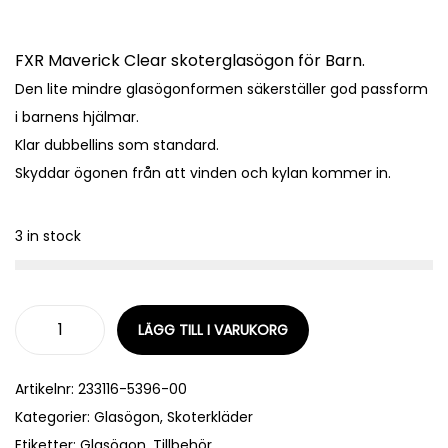
FXR Maverick Clear skoterglasögon för Barn.
Den lite mindre glasögonformen säkerställer god passform
i barnens hjälmar.
Klar dubbellins som standard.
Skyddar ögonen från att vinden och kylan kommer in.
3 in stock
LÄGG TILL I VARUKORG
Artikelnr:
233116-5396-00
Kategorier:
Glasögon
,
Skoterkläder
Etiketter:
Glasögon
,
Tillbehör