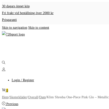
30 dagars öppet köp
Fri frakt vid beställning över 2000 kr
Prisgaranti
Skip to navigation
Skip to content
Login / Register
0
Hem
/
Skoterkläder
/
Overall
/
Dam
/
Klim Shredsa One-Piece Pink Glo – Metallic 
Previous