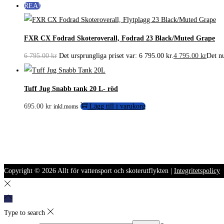
REA!
FXR CX Fodrad Skoteroverall, Fodrad 23 Black/Muted Grape
6 795.00
kr
Det ursprungliga priset var: 6 795.00 kr.
4 795.00
kr
Det nu
Tuff Jug Snabb tank 20 L- röd
695.00
kr
Lägg till i varukorg
inkl.moms
Copyright © 2026
Allt för vattensport och skoterutflykten
|
Integritetspolicy
Type to search