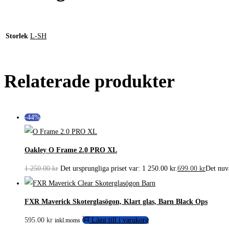
Storlek
L-SH
Relaterade produkter
-44%
Oakley O Frame 2.0 PRO XL
1 250.00
kr
Det ursprungliga priset var: 1 250.00 kr.
699.00
kr
Det nuva
FXR Maverick Skoterglasögon, Klart glas, Barn Black Ops
595.00
kr
Lägg till i varukorg
inkl.moms