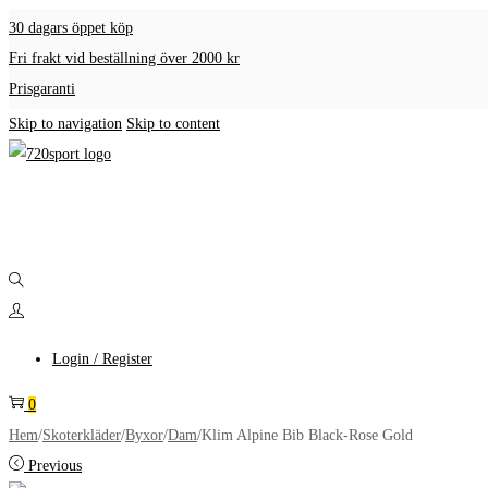
30 dagars öppet köp
Fri frakt vid beställning över 2000 kr
Prisgaranti
Skip to navigation
Skip to content
Login / Register
0
Hem
/
Skoterkläder
/
Byxor
/
Dam
/
Klim Alpine Bib Black-Rose Gold
Previous