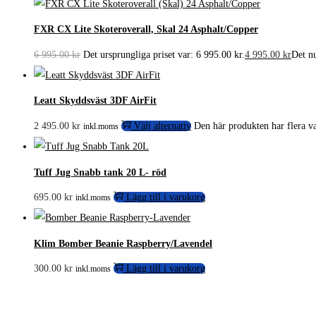
FXR CX Lite Skoteroverall, Skal 24 Asphalt/Copper
6 995.00
kr
Det ursprungliga priset var: 6 995.00 kr.
4 995.00
kr
Det nu
Leatt Skyddsväst 3DF AirFit
2 495.00
kr
Välj alternativ
Den här produkten har flera va
inkl.moms
Tuff Jug Snabb tank 20 L- röd
695.00
kr
Lägg till i varukorg
inkl.moms
Klim Bomber Beanie Raspberry/Lavendel
300.00
kr
Lägg till i varukorg
inkl.moms