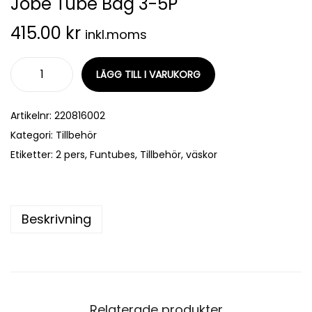
Jobe Tube Bag 3-5P
415.00
kr
inkl.moms
LÄGG TILL I VARUKORG
Artikelnr:
220816002
Kategori:
Tillbehör
Etiketter:
2 pers
,
Funtubes
,
Tillbehör
,
väskor
Beskrivning
Relaterade produkter