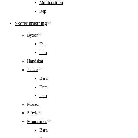
Multiposition
Rep
Skoterutrustning
Byxor
Dam
Herr
Handskar
Jackor
Barn
Dam
Herr
Mössor
Stövlar
Monosuites
Barn