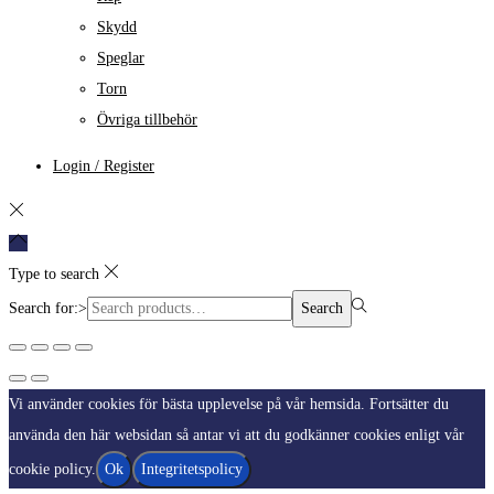
Skydd
Speglar
Torn
Övriga tillbehör
Login / Register
Type to search
Search for:>
Search
Vi använder cookies för bästa upplevelse på vår hemsida. Fortsätter du
använda den här websidan så antar vi att du godkänner cookies enligt vår
cookie policy.
Ok
Integritetspolicy