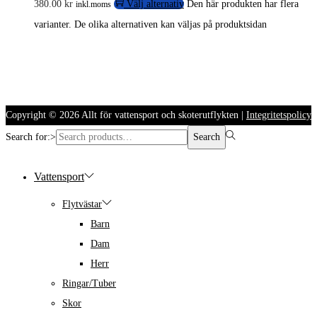
380.00
kr
Välj alternativ
Den här produkten har flera
inkl.moms
varianter. De olika alternativen kan väljas på produktsidan
Copyright © 2026
Allt för vattensport och skoterutflykten
|
Integritetspolicy
Search for:>
Search
Vattensport
Flytvästar
Barn
Dam
Herr
Ringar/Tuber
Skor