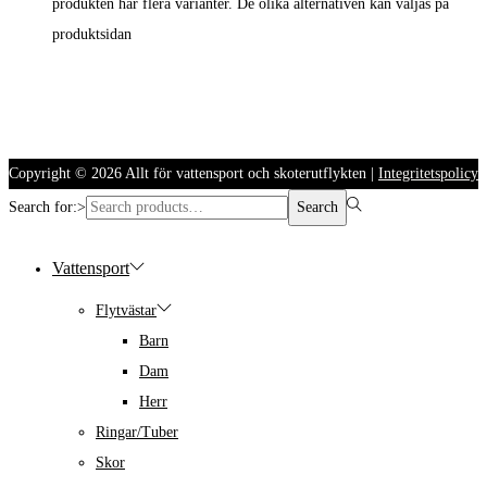
produkten har flera varianter. De olika alternativen kan väljas på
produktsidan
Copyright © 2026
Allt för vattensport och skoterutflykten
|
Integritetspolicy
Search for:>
Search
Vattensport
Flytvästar
Barn
Dam
Herr
Ringar/Tuber
Skor