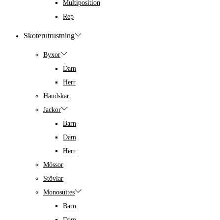
Multiposition
Rep
Skoterutrustning
Byxor
Dam
Herr
Handskar
Jackor
Barn
Dam
Herr
Mössor
Stövlar
Monosuites
Barn
Dam