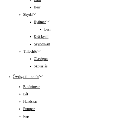
Herr
Skydd
Hjälmar
Barn
Knäskydd
Skyddsväst
Tillbehör
Glasögon
Skoterlås
Övriga tillbehör
Bindningar
Båt
Handskar
Pumpar
Rep