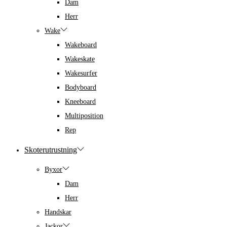
Dam
Herr
Wake
Wakeboard
Wakeskate
Wakesurfer
Bodyboard
Kneeboard
Multiposition
Rep
Skoterutrustning
Byxor
Dam
Herr
Handskar
Jackor