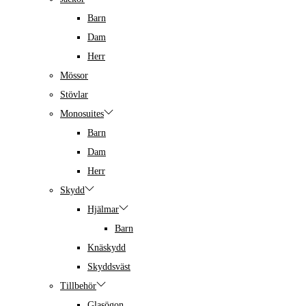
Barn
Dam
Herr
Mössor
Stövlar
Monosuites
Barn
Dam
Herr
Skydd
Hjälmar
Barn
Knäskydd
Skyddsväst
Tillbehör
Glasögon