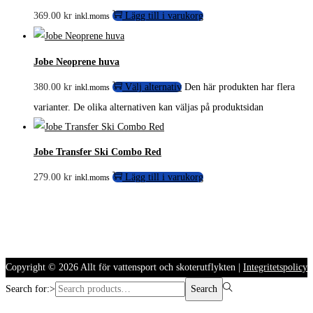
369.00
kr
Lägg till i varukorg
inkl.moms
Jobe Neoprene huva
380.00
kr
Välj alternativ
Den här produkten har flera
inkl.moms
varianter. De olika alternativen kan väljas på produktsidan
Jobe Transfer Ski Combo Red
279.00
kr
Lägg till i varukorg
inkl.moms
Copyright © 2026
Allt för vattensport och skoterutflykten
|
Integritetspolicy
Search for:>
Search