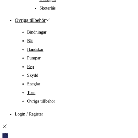
Skoterlås
Övriga tillbehör
Bindningar
Båt
Handskar
Pumpar
Rep
Skydd
Speglar
Torn
Övriga tillbehör
Login / Register