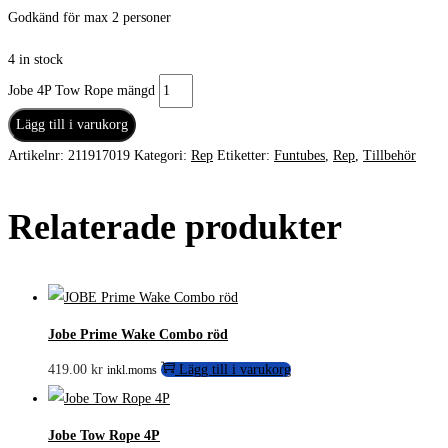
Godkänd för max 2 personer
4 in stock
Jobe 4P Tow Rope mängd
Lägg till i varukorg
Artikelnr:
211917019
Kategori:
Rep
Etiketter:
Funtubes
,
Rep
,
Tillbehör
Relaterade produkter
Jobe Prime Wake Combo röd
419.00
kr
Lägg till i varukorg
inkl.moms
Jobe Tow Rope 4P