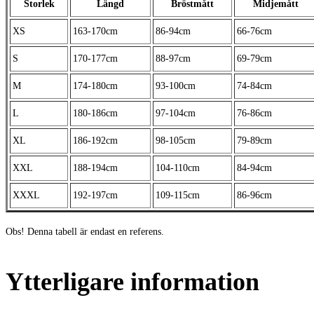
Storlek
Längd
Bröstmått
Midjemått
XS
163-170cm
86-94cm
66-76cm
S
170-177cm
88-97cm
69-79cm
M
174-180cm
93-100cm
74-84cm
L
180-186cm
97-104cm
76-86cm
XL
186-192cm
98-105cm
79-89cm
XXL
188-194cm
104-110cm
84-94cm
XXXL
192-197cm
109-115cm
86-96cm
Obs! Denna tabell är endast en referens.
Ytterligare information