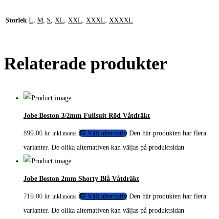
Storlek
L
,
M
,
S
,
XL
,
XXL
,
XXXL
,
XXXXL
Relaterade produkter
Jobe Boston 3/2mm Fullsuit Röd Våtdräkt
899.00
kr
Välj alternativ
Den här produkten har flera
inkl.moms
varianter. De olika alternativen kan väljas på produktsidan
Jobe Boston 2mm Shorty Blå Våtdräkt
719.00
kr
Välj alternativ
Den här produkten har flera
inkl.moms
varianter. De olika alternativen kan väljas på produktsidan