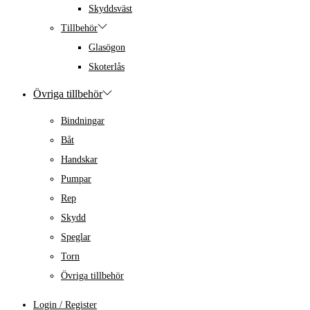
Skyddsväst
Tillbehör
Glasögon
Skoterlås
Övriga tillbehör
Bindningar
Båt
Handskar
Pumpar
Rep
Skydd
Speglar
Torn
Övriga tillbehör
Login / Register