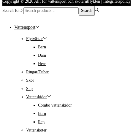
Copyright © 2026
Allt för vattensport och skoterutflykten
|
Integritetspolicy
Search for:>
Search
Vattensport
Flytvästar
Barn
Dam
Herr
Ringar/Tuber
Skor
Sup
Vattenskidor
Combo vattenskidor
Barn
Rep
Vattenskoter