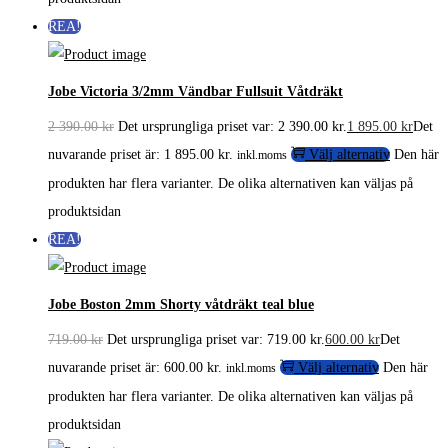
REA!
Jobe Victoria 3/2mm Vändbar Fullsuit Våtdräkt
2 390.00
kr
Det ursprungliga priset var: 2 390.00 kr.
1 895.00
kr
Det
nuvarande priset är: 1 895.00 kr.
Välj alternativ
Den här
inkl.moms
produkten har flera varianter. De olika alternativen kan väljas på
produktsidan
REA!
Jobe Boston 2mm Shorty våtdräkt teal blue
719.00
kr
Det ursprungliga priset var: 719.00 kr.
600.00
kr
Det
nuvarande priset är: 600.00 kr.
Välj alternativ
Den här
inkl.moms
produkten har flera varianter. De olika alternativen kan väljas på
produktsidan