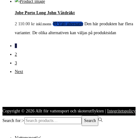
Jobe Porto Long John Våtdräkt
2 110.00
kr
Välj alternativ
Den här produkten har flera
inkl.moms
varianter. De olika alternativen kan väljas på produktsidan
1
2
3
Next
Copyright © 2026
Allt för vattensport och skoterutflykten
|
Integritetspolicy
Search for:>
Search
Vattensport