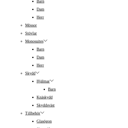
Barn
Dam
Herr
Mössor
Stövlar
Monosuites
Barn
Dam
Herr
Skydd
Hjälmar
Barn
Knäskydd
Skyddsväst
Tillbehör
Glasögon