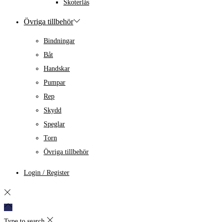
Skoterlås
Övriga tillbehör
Bindningar
Båt
Handskar
Pumpar
Rep
Skydd
Speglar
Torn
Övriga tillbehör
Login / Register
Type to search