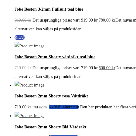
Jobe Boston 3/2mm Fullsuit teal blue
919.00
kr
Det ursprungliga priset var: 919.00 kr.
780.00
kr
Det nuvarand
alternativen kan väljas på produktsidan
REA!
Jobe Boston 2mm Shorty våtdräkt teal blue
719.00
kr
Det ursprungliga priset var: 719.00 kr.
600.00
kr
Det nuvarand
alternativen kan väljas på produktsidan
Jobe Boston 2mm Shorty rosa Våtdräkt
719.00
kr
Välj alternativ
Den här produkten har flera vari
inkl.moms
Jobe Boston 2mm Shorty Blå Våtdräkt