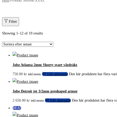
Hem
/
Produkt Storlek
/
XXXL
Filter
Showing
1
–
12
of 19 results
Jobe Atlanta 2mm Shorty svart våtdräkt
750.00
kr
Välj alternativ
Den här produkten har flera vari
inkl.moms
Jobe Detroit jet 3/2mm preshaped armor
2 650.00
kr
Välj alternativ
Den här produkten har flera va
inkl.moms
REA!