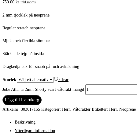
750.00
kr
inkl.moms
2 mm tjocklek på neoprene
Regular stretch neoprene
Mjuka och flexibla sömmar
Stärkande tejp på insida
Dragkedja bak för snabb på- och avklädning
Storlek
Clear
Jobe Atlanta 2mm Shorty svart våtdräkt mängd
Lägg till i varukorg
Artikelnr:
303617155
Kategorier:
Herr
,
Våtdräkter
Etiketter:
Herr
,
Neoprene
Beskrivning
Ytterligare information