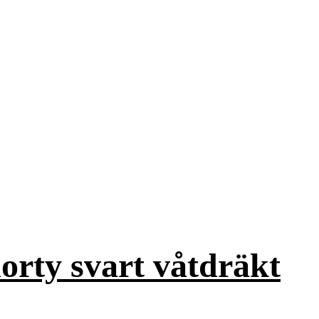
rty svart våtdräkt