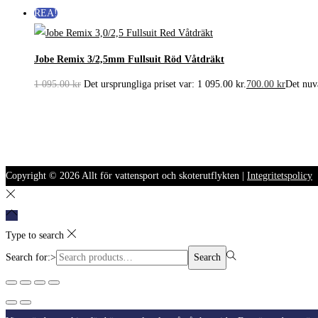
REA!
Jobe Remix 3/2,5mm Fullsuit Röd Våtdräkt
1 095.00
kr
Det ursprungliga priset var: 1 095.00 kr.
700.00
kr
Det nuva
Copyright © 2026
Allt för vattensport och skoterutflykten
|
Integritetspolicy
Type to search
Search for:>
Search