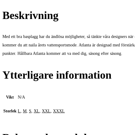
Beskrivning
Med ett bra basplagg har du ändlösa möjligheter, så tänkte våra designers när
kommer du att naila årets vattensportsmode. Atlanta är designad med förstär
punkter. Hållbara Atlanta kommer att va med dig, säsong efter säsong.
Ytterligare information
Vikt
N/A
Storlek
L
,
M
,
S
,
XL
,
XXL
,
XXXL