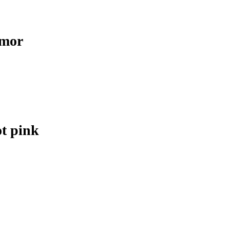
rmor
ot pink