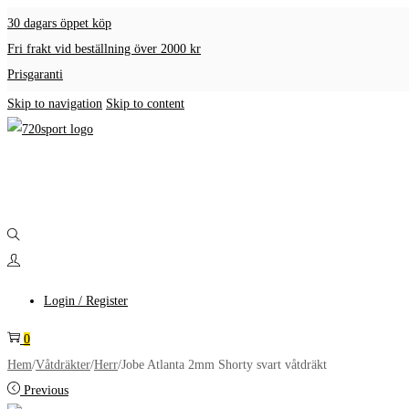
30 dagars öppet köp
Fri frakt vid beställning över 2000 kr
Prisgaranti
Skip to navigation
Skip to content
Login / Register
0
Hem
/
Våtdräkter
/
Herr
/
Jobe Atlanta 2mm Shorty svart våtdräkt
Previous