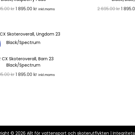
95.00
kr
1 895.00
kr
2 695.00
kr
1 895.
inkl.moms
Välj alternativ
Välj alte
 CX Skoteroverall, Barn 23
Black/Spectrum
95.00
kr
1 895.00
kr
inkl.moms
Välj alternativ
right © 2026
Allt för vattensport och skoterutflykten
|
Integritets