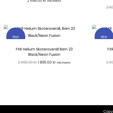
2 695.00
kr
inkl.moms
2 6
Välj alternativ
REA!
REA!
FXR Helium Skoteroverall Barn 23
FXR
Black/Neon Fusion
2 695.00
kr
1 895.00
kr
2 6
inkl.moms
Välj alternativ
Copy