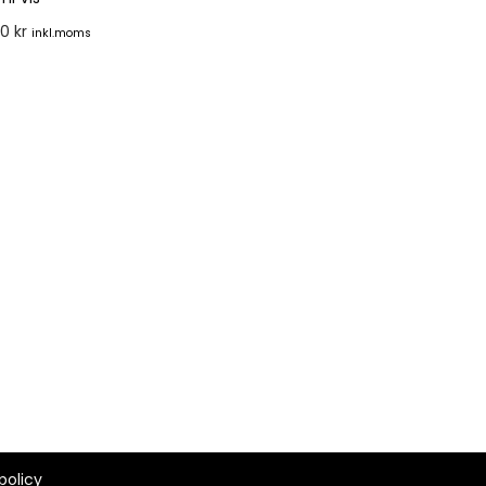
00
kr
inkl.moms
rnativ
policy