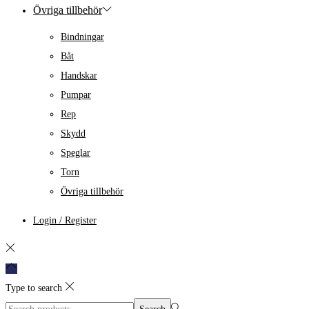
Övriga tillbehör
Bindningar
Båt
Handskar
Pumpar
Rep
Skydd
Speglar
Torn
Övriga tillbehör
Login / Register
Type to search
Search