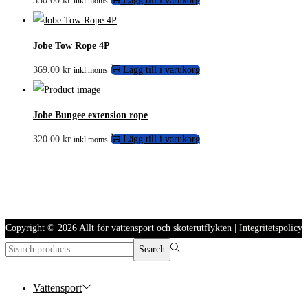
350.00
kr
Lägg till i varukorg
inkl.moms
Jobe Tow Rope 4P
369.00
kr
Lägg till i varukorg
inkl.moms
Jobe Bungee extension rope
320.00
kr
Lägg till i varukorg
inkl.moms
Copyright © 2026
Allt för vattensport och skoterutflykten
|
Integritetspolicy
Search
Search
for:>
Vattensport