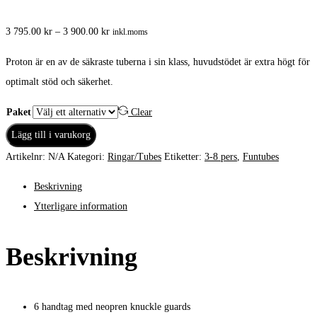
Prisintervall:
3 795.00
kr
–
3 900.00
kr
inkl.moms
3
Proton är en av de säkraste tuberna i sin klass, huvudstödet är extra högt för
795.00 kr
optimalt stöd och säkerhet.
till
3
Paket
Clear
900.00 kr
Jobe
Lägg till i varukorg
Proton
Artikelnr:
N/A
Kategori:
Ringar/Tubes
Etiketter:
3-8 pers
,
Funtubes
3P
Beskrivning
mängd
Ytterligare information
Beskrivning
6 handtag med neopren knuckle guards