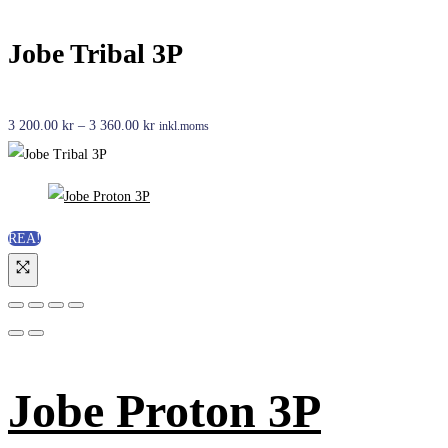
475.00 kr
till
Jobe Tribal 3P
2
625.00 kr
Prisintervall:
3 200.00
kr
–
3 360.00
kr
inkl.moms
3
200.00 kr
till
3
REA!
360.00 kr
Jobe Proton 3P