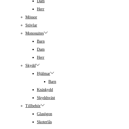
Dam
Herr
Mössor
Stövlar
Monosuites
Barn
Dam
Herr
Skydd
Hjälmar
Barn
Knäskydd
Skyddsväst
Tillbehör
Glasögon
Skoterlås