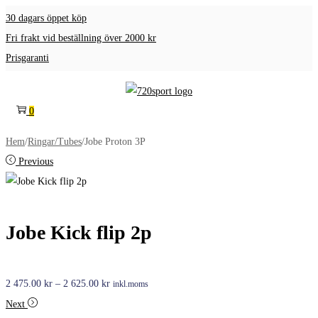
30 dagars öppet köp
Fri frakt vid beställning över 2000 kr
Prisgaranti
Skip
Skip
to
to
0
navigation
content
Hem
/
Ringar/Tubes
/
Jobe Proton 3P
Previous
Jobe Kick flip 2p
Prisintervall:
2 475.00
kr
–
2 625.00
kr
inkl.moms
2
Next