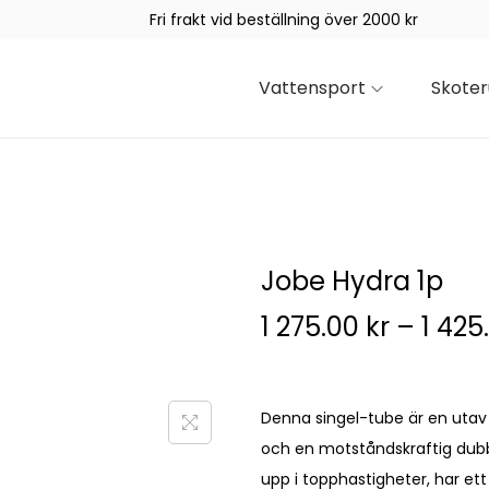
Fri frakt vid beställning över 2000 kr
Vattensport
Skoter
Jobe Hydra 1p
1 275.00
kr
–
1 425
Denna singel-tube är en utav
och en motståndskraftig dubb
upp i topphastigheter, har ett