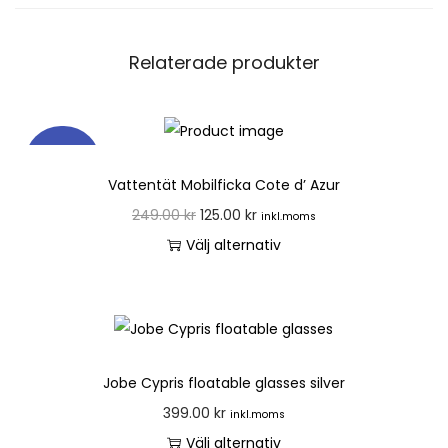
Relaterade produkter
REA!
Vattentät Mobilficka Cote d’ Azur
249.00
kr
125.00
kr
inkl.moms
Välj alternativ
Jobe Cypris floatable glasses silver
399.00
kr
inkl.moms
Välj alternativ