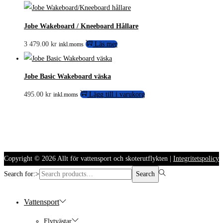
Jobe Wakeboard / Kneeboard Hållare
3 479.00
kr
Läs mer
inkl.moms
Jobe Basic Wakeboard väska
495.00
kr
Lägg till i varukorg
inkl.moms
Copyright © 2026
Allt för vattensport och skoterutflykten
|
Integritetspolicy
Search for:>
Search
Vattensport
Flytvästar