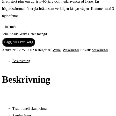
är ett stort plus om du är nybörjare och medelavancerad åkare. En
högpressformad fiberglasbräda som verkligen fångar vågen. Kommer med 3
nylonfenor.
1 in stock
Jobe Shade Wakesurfer mängd
Lägg till i varukorg
Artikelnr:
582519002
Kategorier:
Wake
,
Wakesurfer
Etikett:
wakesurfer
Beskrivning
Beskrivning
Traditionell skumkärna
3 nylonfenor