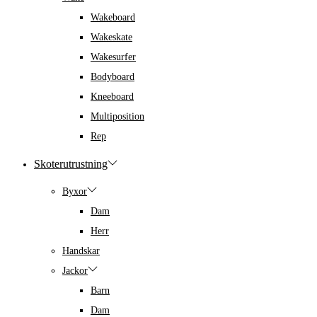
Wakeboard
Wakeskate
Wakesurfer
Bodyboard
Kneeboard
Multiposition
Rep
Skoterutrustning
Byxor
Dam
Herr
Handskar
Jackor
Barn
Dam