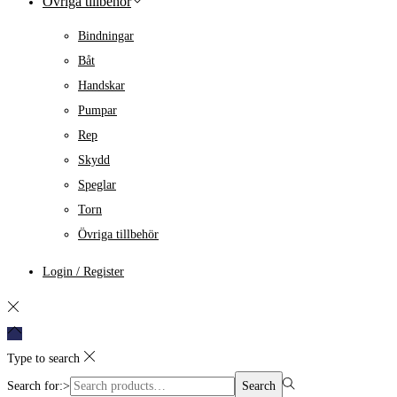
Övriga tillbehör
Bindningar
Båt
Handskar
Pumpar
Rep
Skydd
Speglar
Torn
Övriga tillbehör
Login / Register
Type to search
Search for:>
Search