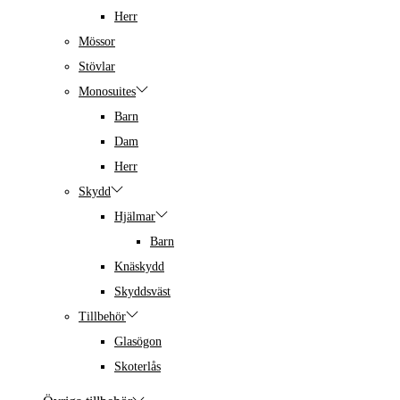
Herr
Mössor
Stövlar
Monosuites
Barn
Dam
Herr
Skydd
Hjälmar
Barn
Knäskydd
Skyddsväst
Tillbehör
Glasögon
Skoterlås