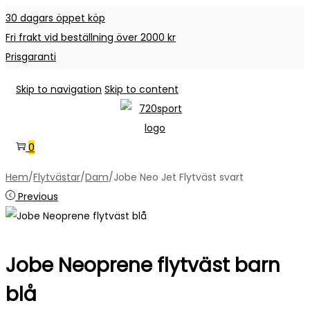
30 dagars öppet köp
Fri frakt vid beställning över 2000 kr
Prisgaranti
Skip to navigation
Skip to content
0
Hem
/
Flytvästar
/
Dam
/
Jobe Neo Jet Flytväst svart
Previous
Jobe Neoprene flytväst barn
blå