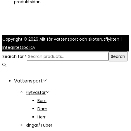
produktsidan
Copyright © 2026
Allt för vattensport och skoterutflykten
|
Integritetspolicy
Search for:>
Search
Vattensport
Flytvästar
Barn
Dam
Herr
Ringar/Tuber