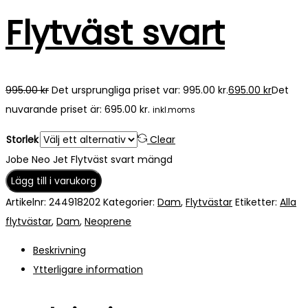
Flytväst svart
995.00
kr
Det ursprungliga priset var: 995.00 kr.
695.00
kr
Det
nuvarande priset är: 695.00 kr.
inkl.moms
Storlek
Clear
Jobe Neo Jet Flytväst svart mängd
Lägg till i varukorg
Artikelnr:
244918202
Kategorier:
Dam
,
Flytvästar
Etiketter:
Alla
flytvästar
,
Dam
,
Neoprene
Beskrivning
Ytterligare information