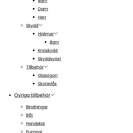
Barn
Dam
Herr
Skydd
Hjälmar
Barn
Knäskydd
Skyddsväst
Tillbehör
Glasögon
Skoterlås
Övriga tillbehör
Bindningar
Båt
Handskar
Pumpar