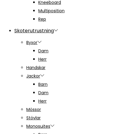
Kneeboard
Multiposition
Rep
Skoterutrustning
Byxor
Dam
Herr
Handskar
Jackor
Barn
Dam
Herr
Mössor
Stövlar
Monosuites