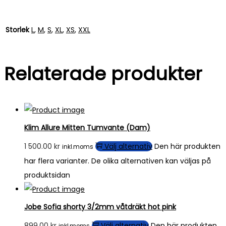
Storlek
L
,
M
,
S
,
XL
,
XS
,
XXL
Relaterade produkter
Klim Allure Mitten Tumvante (Dam)
1 500.00
kr
Välj alternativ
Den här produkten
inkl.moms
har flera varianter. De olika alternativen kan väljas på
produktsidan
Jobe Sofia shorty 3/2mm våtdräkt hot pink
899.00
kr
Välj alternativ
Den här produkten
inkl.moms