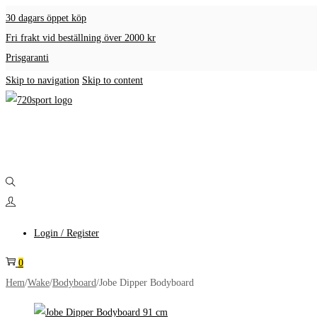
30 dagars öppet köp
Fri frakt vid beställning över 2000 kr
Prisgaranti
Skip to navigation
Skip to content
Login / Register
0
Hem
/
Wake
/
Bodyboard
/
Jobe Dipper Bodyboard