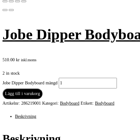
Jobe Dipper Bodybo
510.00
kr
inkl.moms
2 in stock
Jobe Dipper Bodyboard mängd
Lägg till i varukorg
Artikelnr:
286219001
Kategori:
Bodyboard
Etikett:
Bodyboard
Beskrivning
Beskrivning