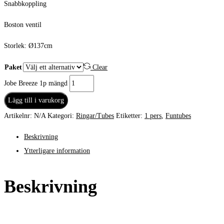
Snabbkoppling
Boston ventil
Storlek: Ø137cm
Paket
Clear
Jobe Breeze 1p mängd
Lägg till i varukorg
Artikelnr:
N/A
Kategori:
Ringar/Tubes
Etiketter:
1 pers
,
Funtubes
Beskrivning
Ytterligare information
Beskrivning