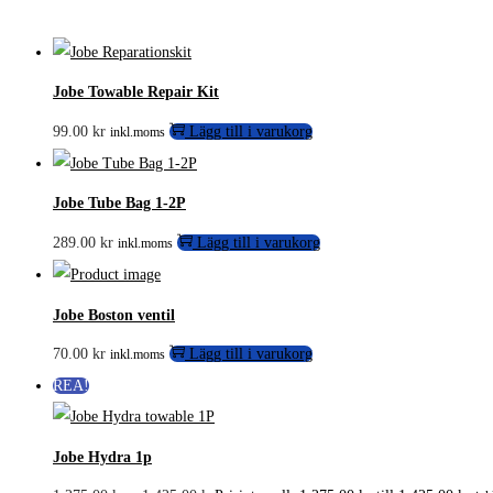
Jobe Towable Repair Kit
99.00
kr
Lägg till i varukorg
inkl.moms
Jobe Tube Bag 1-2P
289.00
kr
Lägg till i varukorg
inkl.moms
Jobe Boston ventil
70.00
kr
Lägg till i varukorg
inkl.moms
REA!
Jobe Hydra 1p