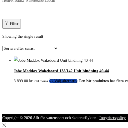
Hem
/
Produkt Wakeboard
/
138cm
Filter
Showing the single result
Jobe Maddox Wakeboard 138/142 Unit bindning 40-44
3 899.00
kr
Välj alternativ
Den här produkten har flera va
inkl.moms
Copyright © 2026
Allt för vattensport och skoterutflykten
|
Integritetspolicy