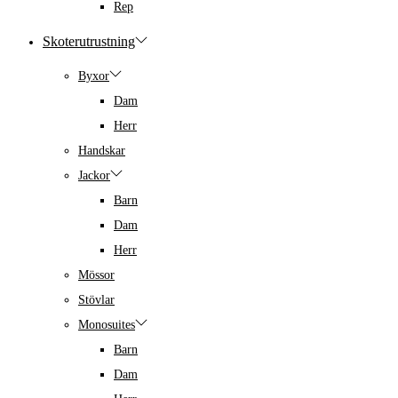
Rep
Skoterutrustning
Byxor
Dam
Herr
Handskar
Jackor
Barn
Dam
Herr
Mössor
Stövlar
Monosuites
Barn
Dam