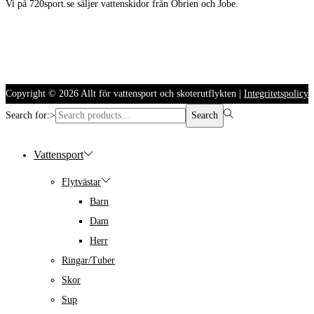
Vi på 720sport.se säljer vattenskidor från Obrien och Jobe.
Copyright © 2026
Allt för vattensport och skoterutflykten
|
Integritetspolicy
Search for:>
Search
Vattensport
Flytvästar
Barn
Dam
Herr
Ringar/Tuber
Skor
Sup