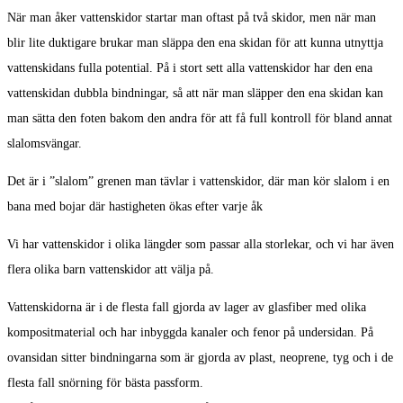
När man åker vattenskidor startar man oftast på två skidor, men när man
blir lite duktigare brukar man släppa den ena skidan för att kunna utnyttja
vattenskidans fulla potential. På i stort sett alla vattenskidor har den ena
vattenskidan dubbla bindningar, så att när man släpper den ena skidan kan
man sätta den foten bakom den andra för att få full kontroll för bland annat
slalomsvängar.
Det är i ”slalom” grenen man tävlar i vattenskidor, där man kör slalom i en
bana med bojar där hastigheten ökas efter varje åk
Vi har vattenskidor i olika längder som passar alla storlekar, och vi har även
flera olika barn vattenskidor att välja på.
Vattenskidorna är i de flesta fall gjorda av lager av glasfiber med olika
kompositmaterial och har inbyggda kanaler och fenor på undersidan. På
ovansidan sitter bindningarna som är gjorda av plast, neoprene, tyg och i de
flesta fall snörning för bästa passform.