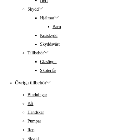
Herr
Skydd
Hjälmar
Barn
Knäskydd
Skyddsväst
Tillbehör
Glasögon
Skoterlås
Övriga tillbehör
Bindningar
Båt
Handskar
Pumpar
Rep
Skydd