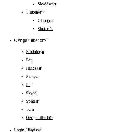
Skyddsväst
Tillbehör
Glasögon
Skoterlås
Övriga tillbehör
Bindningar
Båt
Handskar
Pumpar
Rep
Skydd
Speglar
Torn
Övriga tillbehör
Login / Register