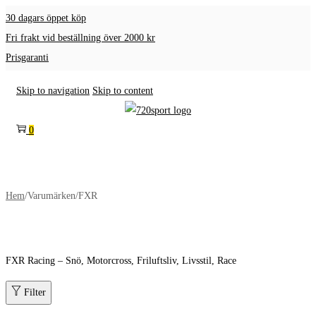
30 dagars öppet köp
Fri frakt vid beställning över 2000 kr
Prisgaranti
Skip to navigation
Skip to content
0
Hem
/
Varumärken
/
FXR
FXR Racing – Snö, Motorcross, Friluftsliv, Livsstil, Race
Filter