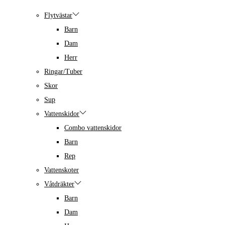
Flytvästar
Barn
Dam
Herr
Ringar/Tuber
Skor
Sup
Vattenskidor
Combo vattenskidor
Barn
Rep
Vattenskoter
Våtdräkter
Barn
Dam