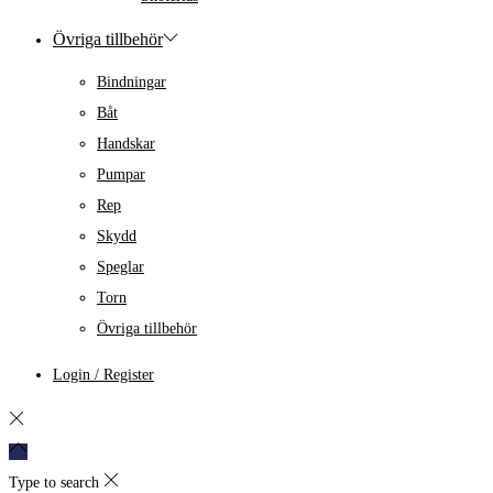
Övriga tillbehör
Bindningar
Båt
Handskar
Pumpar
Rep
Skydd
Speglar
Torn
Övriga tillbehör
Login / Register
Type to search