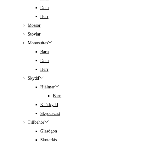
Dam
Herr
Mössor
Stövlar
Monosuites
Barn
Dam
Herr
Skydd
Hjälmar
Barn
Knäskydd
Skyddsväst
Tillbehör
Glasögon
Skoterlås