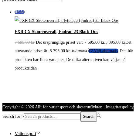
REA!
FXR CX Skoteroverall, Fodrad 23 Black Ops
7 595.00
kr
Det ursprungliga priset var: 7 595.00 kr.
5 395.00
kr
Det
nuvarande priset är: 5 395.00 kr.
Välj alternativ
Den här
inkl.moms
produkten har flera varianter. De olika alternativen kan väljas på
produktsidan
Copyright © 2026
Allt för vattensport och skoterutflykten
|
Integritetspolicy
Search for:>
Search
Vattensport