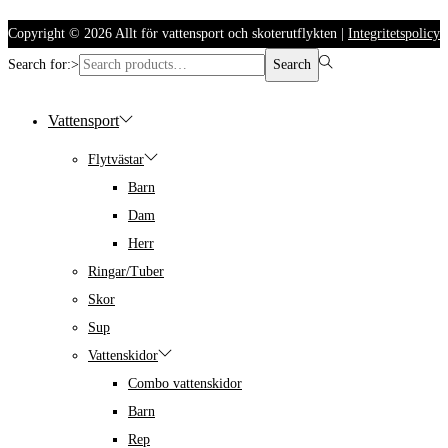
Copyright © 2026
Allt för vattensport och skoterutflykten
|
Integritetspolicy
Search for:>
Search
Vattensport
Flytvästar
Barn
Dam
Herr
Ringar/Tuber
Skor
Sup
Vattenskidor
Combo vattenskidor
Barn
Rep