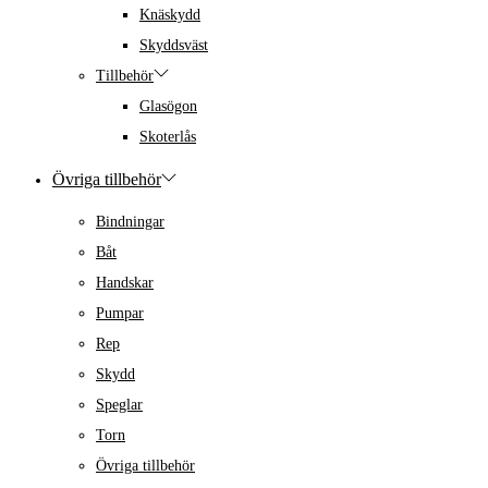
Knäskydd
Skyddsväst
Tillbehör
Glasögon
Skoterlås
Övriga tillbehör
Bindningar
Båt
Handskar
Pumpar
Rep
Skydd
Speglar
Torn
Övriga tillbehör