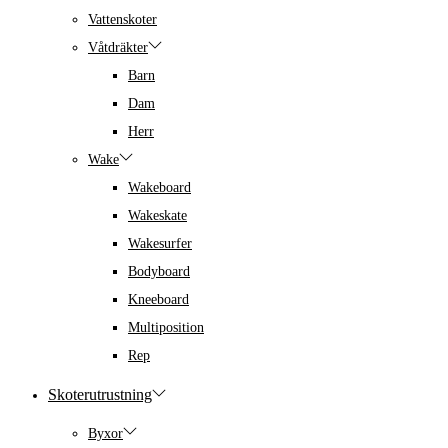
Vattenskoter
Våtdräkter
Barn
Dam
Herr
Wake
Wakeboard
Wakeskate
Wakesurfer
Bodyboard
Kneeboard
Multiposition
Rep
Skoterutrustning
Byxor