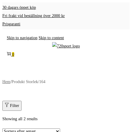
30 dagars öppet köp
Fri frakt vid beställning över 2000 kr
Prisgaranti
Skip to navigation
Skip to content
0
Hem
/
Produkt Storlek
/
164
Filter
Showing all 2 results