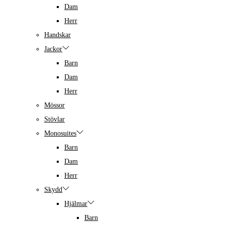
Dam
Herr
Handskar
Jackor
Barn
Dam
Herr
Mössor
Stövlar
Monosuites
Barn
Dam
Herr
Skydd
Hjälmar
Barn