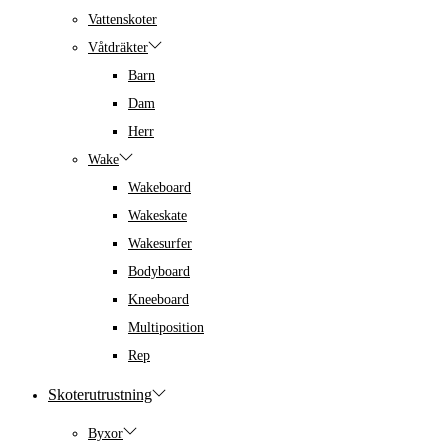
Vattenskoter
Våtdräkter
Barn
Dam
Herr
Wake
Wakeboard
Wakeskate
Wakesurfer
Bodyboard
Kneeboard
Multiposition
Rep
Skoterutrustning
Byxor