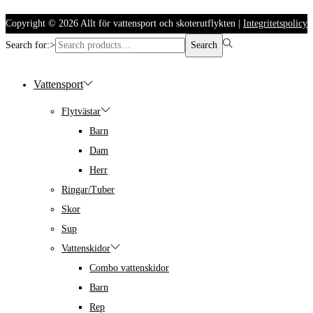
Copyright © 2026
Allt för vattensport och skoterutflykten
|
Integritetspolicy
Search for:>
Search
Vattensport
Flytvästar
Barn
Dam
Herr
Ringar/Tuber
Skor
Sup
Vattenskidor
Combo vattenskidor
Barn
Rep