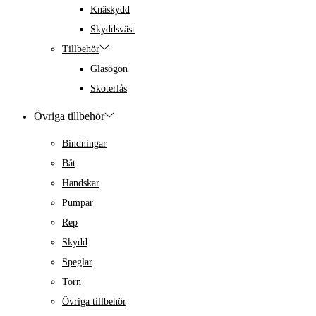
Knäskydd
Skyddsväst
Tillbehör
Glasögon
Skoterlås
Övriga tillbehör
Bindningar
Båt
Handskar
Pumpar
Rep
Skydd
Speglar
Torn
Övriga tillbehör