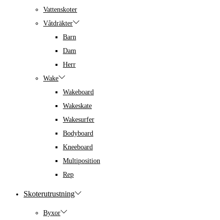
Vattenskoter
Våtdräkter
Barn
Dam
Herr
Wake
Wakeboard
Wakeskate
Wakesurfer
Bodyboard
Kneeboard
Multiposition
Rep
Skoterutrustning
Byxor