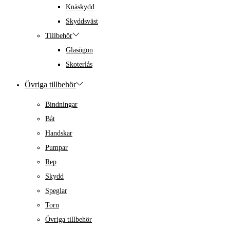
Knäskydd
Skyddsväst
Tillbehör
Glasögon
Skoterlås
Övriga tillbehör
Bindningar
Båt
Handskar
Pumpar
Rep
Skydd
Speglar
Torn
Övriga tillbehör