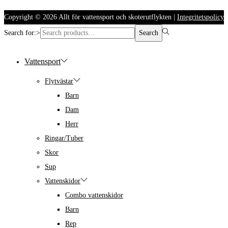
Copyright © 2026
Allt för vattensport och skoterutflykten
|
Integritetspolicy
Search for:>
Search
Vattensport
Flytvästar
Barn
Dam
Herr
Ringar/Tuber
Skor
Sup
Vattenskidor
Combo vattenskidor
Barn
Rep