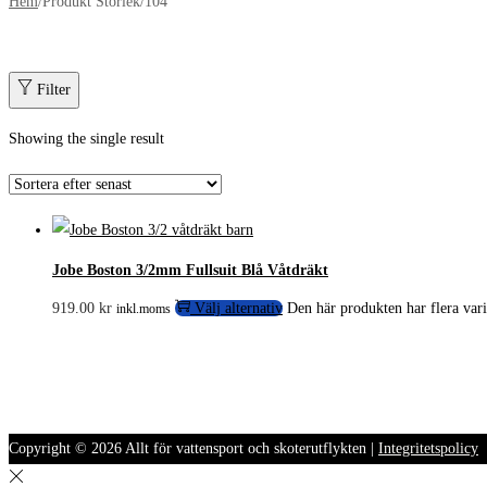
Hem
/
Produkt Storlek
/
104
Filter
Showing the single result
Jobe Boston 3/2mm Fullsuit Blå Våtdräkt
919.00
kr
Välj alternativ
Den här produkten har flera vari
inkl.moms
Copyright © 2026
Allt för vattensport och skoterutflykten
|
Integritetspolicy