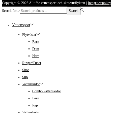
Copyright © 2026
Allt för vattensport och skoterutflykten
|
Integritetspolicy
Search for:>
Search
Vattensport
Flytvästar
Barn
Dam
Herr
Ringar/Tuber
Skor
Sup
Vattenskidor
Combo vattenskidor
Barn
Rep
Vattenskoter