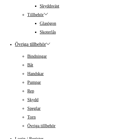
Skyddsväst
Tillbehör
Glasögon
Skoterlås
Övriga tillbehör
Bindningar
Båt
Handskar
Pumpar
Rep
Skydd
Speglar
Torn
Övriga tillbehör
Login / Register