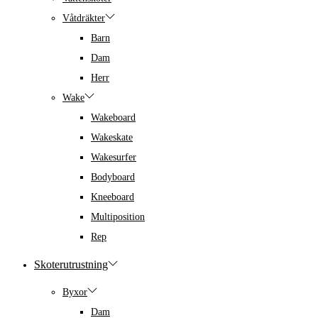
Våtdräkter
Barn
Dam
Herr
Wake
Wakeboard
Wakeskate
Wakesurfer
Bodyboard
Kneeboard
Multiposition
Rep
Skoterutrustning
Byxor
Dam