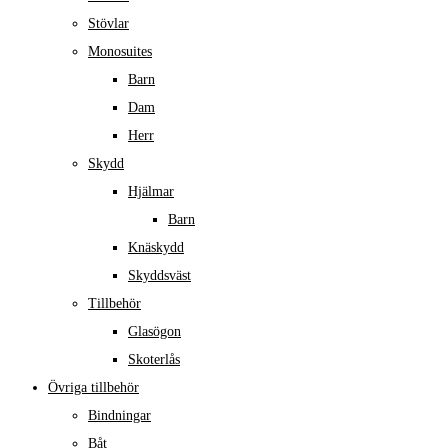
Stövlar
Monosuites
Barn
Dam
Herr
Skydd
Hjälmar
Barn
Knäskydd
Skyddsväst
Tillbehör
Glasögon
Skoterlås
Övriga tillbehör
Bindningar
Båt