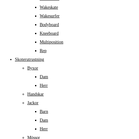
Wakeskate
Wakesurfer
Bodyboard
Kneeboard
Multiposition
Rep
Skoterutrustning
Byxor
Dam
Herr
Handskar
Jackor
Barn
Dam
Herr
Mössor