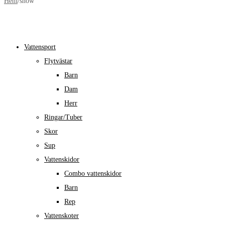
Hem
/
snow
Vattensport
Flytvästar
Barn
Dam
Herr
Ringar/Tuber
Skor
Sup
Vattenskidor
Combo vattenskidor
Barn
Rep
Vattenskoter