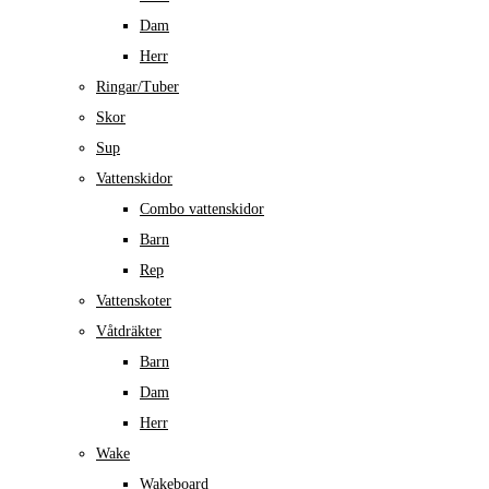
Dam
Herr
Ringar/Tuber
Skor
Sup
Vattenskidor
Combo vattenskidor
Barn
Rep
Vattenskoter
Våtdräkter
Barn
Dam
Herr
Wake
Wakeboard