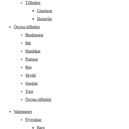
Tillbehör
Glasögon
Skoterlås
Övriga tillbehör
Bindningar
Båt
Handskar
Pumpar
Rep
Skydd
Speglar
Torn
Övriga tillbehör
Vattensport
Flytvästar
Barn