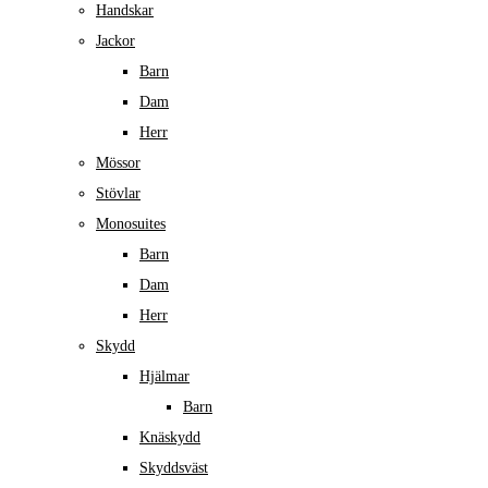
Handskar
Jackor
Barn
Dam
Herr
Mössor
Stövlar
Monosuites
Barn
Dam
Herr
Skydd
Hjälmar
Barn
Knäskydd
Skyddsväst