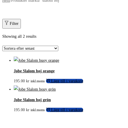
Hem
/
Produkter märkta ”slalom boj”
Filter
Showing all 2 results
Jobe Slalom boj orange
195.00
kr
Lägg till i varukorg
inkl.moms
Jobe Slalom boj grön
195.00
kr
Lägg till i varukorg
inkl.moms