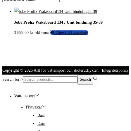
Jobe Prolix Wakeboard 134 / Unit bindning 35-39
3 899.00
kr
Lägg till i varukorg
inkl.moms
Copyright © 2026
Allt för vattensport och skoterutflykten
|
Integritetspolicy
Search for:>
Search
Vattensport
Flytvästar
Barn
Dam