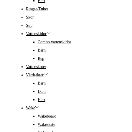
Herr
Ringar/Tuber
Skor
Sup
Vattenskidor
Combo vattenskidor
Barn
Rep
Vattenskoter
Våtdräkter
Barn
Dam
Herr
Wake
Wakeboard
Wakeskate