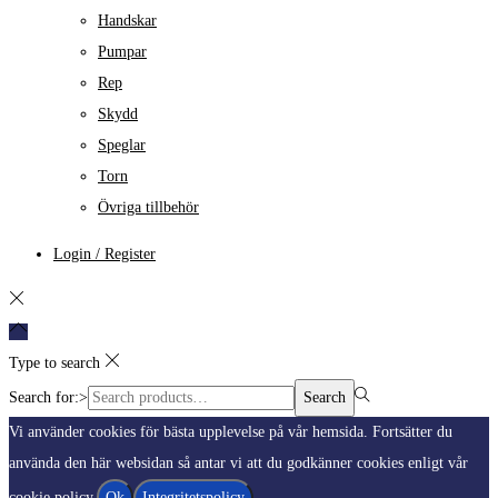
Handskar
Pumpar
Rep
Skydd
Speglar
Torn
Övriga tillbehör
Login / Register
Type to search
Search for:>
Search
Vi använder cookies för bästa upplevelse på vår hemsida. Fortsätter du
använda den här websidan så antar vi att du godkänner cookies enligt vår
cookie policy.
Ok
Integritetspolicy