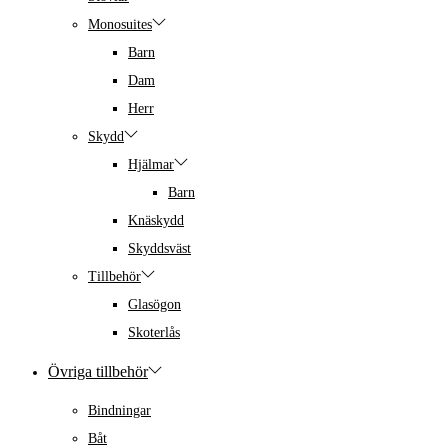
Monosuites
Barn
Dam
Herr
Skydd
Hjälmar
Barn
Knäskydd
Skyddsväst
Tillbehör
Glasögon
Skoterlås
Övriga tillbehör
Bindningar
Båt